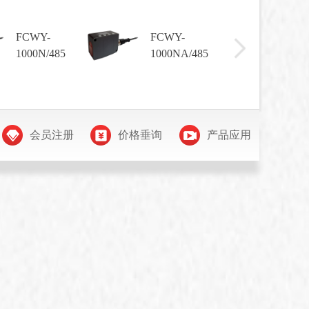
FCWY-
FCWY-
FCW
1000N/485
1000NA/485
1000
会员注册
价格垂询
产品应用