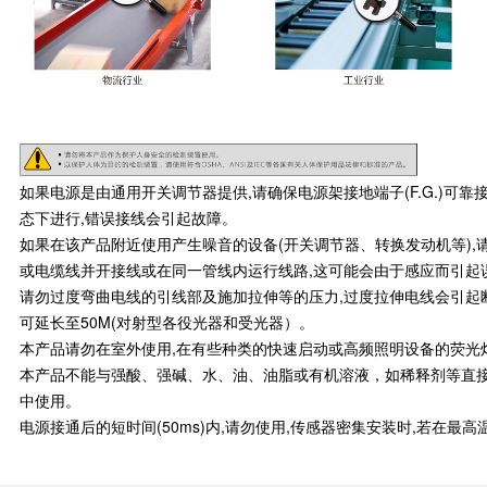
如果电源是由通用开关调节器提供,请确保电源架接地端子(F.G.)可
态下进行,错误接线会引起故障。
如果在该产品附近使用产生噪音的设备(开关调节器、转换发动机等),请将
或电缆线并开接线或在同一管线内运行线路,这可能会由于感应而引起
请勿过度弯曲电线的引线部及施加拉伸等的压力,过度拉伸电线会引起断线,
可延长至50M(对射型各役光器和受光器）。
本产品请勿在室外使用,在有些种类的快速启动或高频照明设备的荧光
本产品不能与强酸、强碱、水、油、油脂或有机溶液，如稀释剂等直
中使用。
电源接通后的短时间(50ms)内,请勿使用,传感器密集安装时,若在最