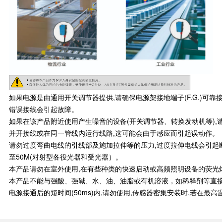
如果电源是由通用开关调节器提供,请确保电源架接地端子(F.G.)可
错误接线会引起故障。
如果在该产品附近使用产生噪音的设备(开关调节器、转换发动机等),请
并开接线或在同一管线内运行线路,这可能会由于感应而引起误动作。
请勿过度弯曲电线的引线部及施加拉伸等的压力,过度拉伸电线会引起断线,
至50M(对射型各役光器和受光器）。
本产品请勿在室外使用,在有些种类的快速启动或高频照明设备的荧光
本产品不能与强酸、强碱、水、油、油脂或有机溶液，如稀释剂等直
电源接通后的短时间(50ms)内,请勿使用,传感器密集安装时,若在最