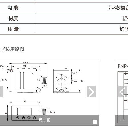
寸图&电路图
尺寸图
1