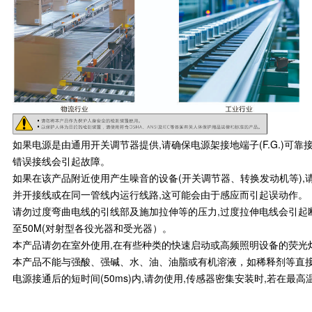
如果电源是由通用开关调节器提供,请确保电源架接地端子(F.G.)可
错误接线会引起故障。
如果在该产品附近使用产生噪音的设备(开关调节器、转换发动机等),请
并开接线或在同一管线内运行线路,这可能会由于感应而引起误动作。
请勿过度弯曲电线的引线部及施加拉伸等的压力,过度拉伸电线会引起断线,
至50M(对射型各役光器和受光器）。
本产品请勿在室外使用,在有些种类的快速启动或高频照明设备的荧光
本产品不能与强酸、强碱、水、油、油脂或有机溶液，如稀释剂等直
电源接通后的短时间(50ms)内,请勿使用,传感器密集安装时,若在最