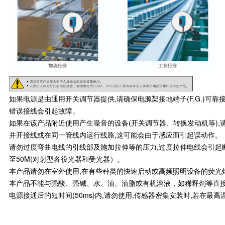
如果电源是由通用开关调节器提供,请确保电源架接地端子(F.G.)可
错误接线会引起故障。
如果在该产品附近使用产生噪音的设备(开关调节器、转换发动机等),请
并开接线或在同一管线内运行线路,这可能会由于感应而引起误动作。
请勿过度弯曲电线的引线部及施加拉伸等的压力,过度拉伸电线会引起断线,
至50M(对射型各役光器和受光器）。
本产品请勿在室外使用,在有些种类的快速启动或高频照明设备的荧光
本产品不能与强酸、强碱、水、油、油脂或有机溶液，如稀释剂等直
电源接通后的短时间(50ms)内,请勿使用,传感器密集安装时,若在最