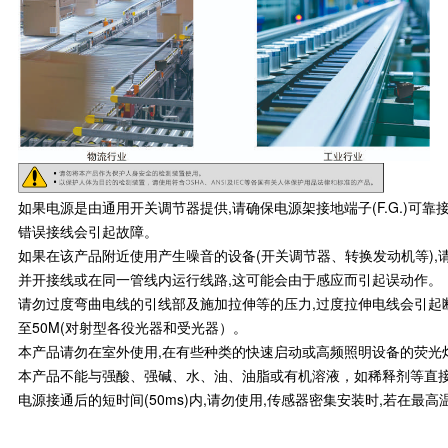
如果电源是由通用开关调节器提供,请确保电源架接地端子(F.G.)可
错误接线会引起故障。
如果在该产品附近使用产生噪音的设备(开关调节器、转换发动机等),请
并开接线或在同一管线内运行线路,这可能会由于感应而引起误动作。
请勿过度弯曲电线的引线部及施加拉伸等的压力,过度拉伸电线会引起断线,
至50M(对射型各役光器和受光器）。
本产品请勿在室外使用,在有些种类的快速启动或高频照明设备的荧光
本产品不能与强酸、强碱、水、油、油脂或有机溶液，如稀释剂等直
电源接通后的短时间(50ms)内,请勿使用,传感器密集安装时,若在最