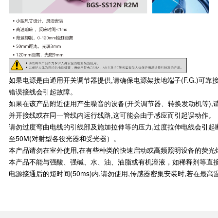
如果电源是由通用开关调节器提供,请确保电源架接地端子(F.G.)可
错误接线会引起故障。
如果在该产品附近使用产生噪音的设备(开关调节器、转换发动机等),请
并开接线或在同一管线内运行线路,这可能会由于感应而引起误动作。
请勿过度弯曲电线的引线部及施加拉伸等的压力,过度拉伸电线会引起断线,
至50M(对射型各役光器和受光器）。
本产品请勿在室外使用,在有些种类的快速启动或高频照明设备的荧光
本产品不能与强酸、强碱、水、油、油脂或有机溶液，如稀释剂等直
电源接通后的短时间(50ms)内,请勿使用,传感器密集安装时,若在最