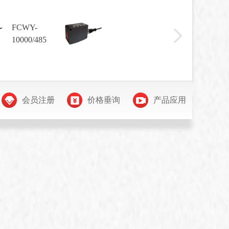
FCWY-
FCW
10000/485
2000
会员注册
价格垂询
产品应用