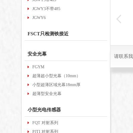
JGWY3不带485
BRTI-S1500N
613
CRW70-NP
JGWY6
R2M
FSCT只检测铁接近
安全光幕
请联系我
FGYM
超薄超小型光幕（10mm）
小型超薄区域光幕18mm厚
超薄型安全光幕
小型光电传感器
FQT 对射系列
PJTI 对射系列