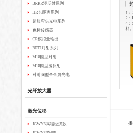
BRRR漫反射系列
HR长距离系列
1：
2：
超短弯头光电系列
4：
料
色标传感器
CR模拟量输出
BRTI对射系列
M18圆型对射
M18圆型漫反射
对射圆型全金属光电
光纤放大器
激光位移
推
JGWY6高端经济款
JGWY3带485