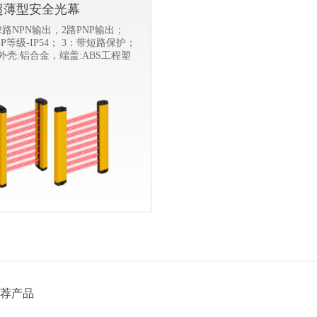
超薄型安全光幕
2路NPN输出，2路PNP输出；
IP等级-IP54； 3：带短路保护；
外壳:铝合金，端盖:ABS工程塑
。
荐产品