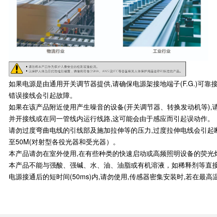
如果电源是由通用开关调节器提供,请确保电源架接地端子(F.G.)可
错误接线会引起故障。
如果在该产品附近使用产生噪音的设备(开关调节器、转换发动机等),请
并开接线或在同一管线内运行线路,这可能会由于感应而引起误动作。
请勿过度弯曲电线的引线部及施加拉伸等的压力,过度拉伸电线会引起断线,
至50M(对射型各役光器和受光器）。
本产品请勿在室外使用,在有些种类的快速启动或高频照明设备的荧光
本产品不能与强酸、强碱、水、油、油脂或有机溶液，如稀释剂等直
电源接通后的短时间(50ms)内,请勿使用,传感器密集安装时,若在最