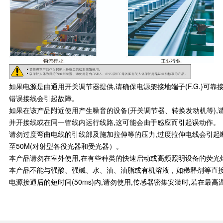
如果电源是由通用开关调节器提供,请确保电源架接地端子(F.G.)可
错误接线会引起故障。
如果在该产品附近使用产生噪音的设备(开关调节器、转换发动机等),请
并开接线或在同一管线内运行线路,这可能会由于感应而引起误动作。
请勿过度弯曲电线的引线部及施加拉伸等的压力,过度拉伸电线会引起断线,
至50M(对射型各役光器和受光器）。
本产品请勿在室外使用,在有些种类的快速启动或高频照明设备的荧光
本产品不能与强酸、强碱、水、油、油脂或有机溶液，如稀释剂等直
电源接通后的短时间(50ms)内,请勿使用,传感器密集安装时,若在最